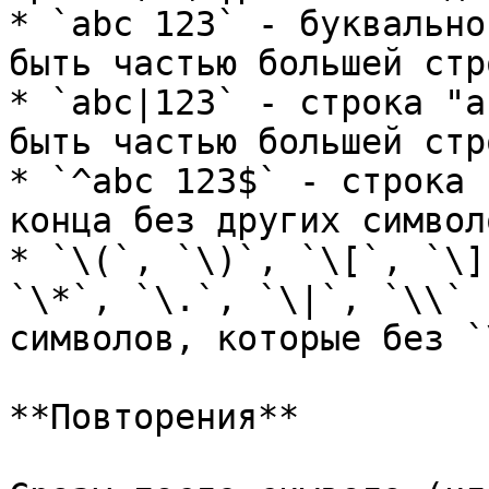
* `abc 123` - буквально
быть частью большей стро
* `abc|123` - строка "a
быть частью большей стро
* `^abc 123$` - строка 
конца без других символ
* `\(`, `\)`, `\[`, `\]
`\*`, `\.`, `\|`, `\\` 
символов, которые без `
**Повторения**
