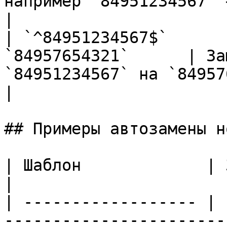
например `84951234567` → `84957654321`                                                                                                                 
|

| `^84951234567$`      
`84957654321`      | За
`84951234567` на `84957654321`                                                                                                                                                                                   
|

## Примеры автозамены н
| Шаблон             | Замена | Описание                                                  
|

| ------------------ | 
-----------------------