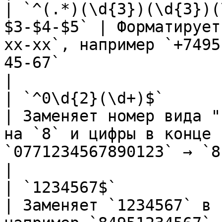
| `^(.*)(\d{3})(\d{3})(
$3-$4-$5` | Форматирует
xx-xx`, например `+7495
45-67`                                                                                                                                                                                                             
|

| `^0\d{2}(\d+)$`             
| Заменяет номер вида "
на `8` и цифры в конце 
`0771234567890123` → `81234567890123`                                                                                             
|

| `1234567$`               
| Заменяет `1234567` в 