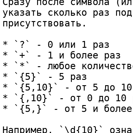
Сразу после символа (ил
указать сколько раз под
присутствовать.

* `?` - 0 или 1 раз

* `+` - 1 и более раз

* `*` - любое количеств
* `{5}` - 5 раз

* `{5,10}` - от 5 до 10 
* `{,10}` - от 0 до 10 р
* `{5,}` - от 5 и более 
Например, `\d{10}` озна