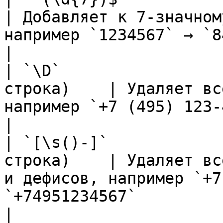
| Добавляет к 7-значном
например `1234567` → `84951234567`                                                                                                                                        
|

| `\D`                 
строка)    | Удаляет вс
например `+7 (495) 123-45-67` → `74951234567`                                                                                           
|

| `[\s()-]`            
строка)    | Удаляет вс
и дефисов, например `+7
`+74951234567`                                                                                                                                                                                                           
|
