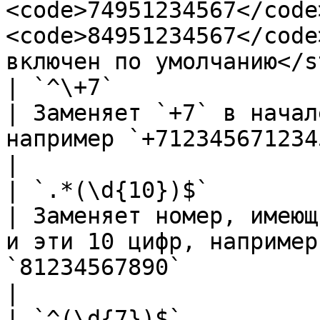
<code>74951234567</code>
<code>84951234567</code
включен по умолчанию</s
| `^\+7`                       
| Заменяет `+7` в начал
например `+712345671234567` → `812345671234567`                                                                             
|

| `.*(\d{10})$`               
| Заменяет номер, имеющ
и эти 10 цифр, например
`81234567890`                                                                                                                                                                                                  
|

| `^(\d{7})$`               