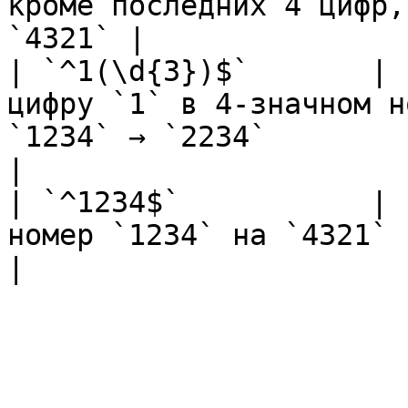
кроме последних 4 цифр,
`4321` |

| `^1(\d{3})$`       | 
цифру `1` в 4-значном н
`1234` → `2234`                                               
|

| `^1234$`           | 
номер `1234` на `4321`                                                                                   