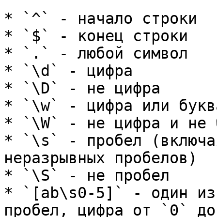
* `^` - начало строки

* `$` - конец строки

* `.` - любой символ

* `\d` - цифра

* `\D` - не цифра

* `\w` - цифра или буква
* `\W` - не цифра и не 
* `\s` - пробел (включа
неразрывных пробелов)

* `\S` - не пробел

* `[ab\s0-5]` - один из
пробел, цифра от `0` до 