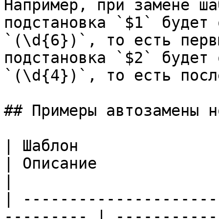
Например, при замене ша
подстановка `$1` будет 
`(\d{6})`, то есть перв
подстановка `$2` будет 
`(\d{4})`, то есть посл
## Примеры автозамены н
| Шаблон                     
| Описание                                                                                                                                                                                                                                                                                                 
|

| ---------------------
--------- | -----------