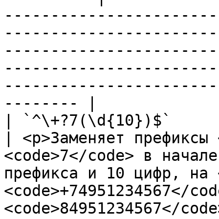
-----------------------
-----------------------
-----------------------
-----------------------
-----------------------
-------- |

| `^\+?7(\d{10})$`            
| <p>Заменяет префиксы 
<code>7</code> в начале
префикса и 10 цифр, на 
<code>+74951234567</code
<code>84951234567</code>