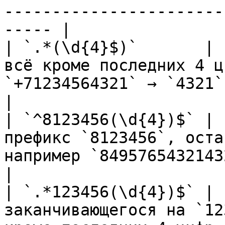
-----------------------
----- |

| `.*(\d{4}$)`       | 
всё кроме последних 4 ц
`+71234564321` → `4321`                                              
|

| `^8123456(\d{4})$` | 
префикс `8123456`, оста
например `849576543214321` → `4321`    
|

| `.*123456(\d{4})$` | 
заканчивающегося на `12