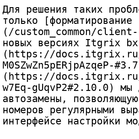
Для решения таких пробл
только [форматирование 
(/custom_common/client-
новых версиях Itgrix bx
(https://docs.itgrix.ru
M0SZwZn5pERjpAzqeP-#3.7
(https://docs.itgrix.ru
w7Eq-gUqvP2#2.10.0) мы 
автозамены, позволяющую
номеров регулярными выр
интерфейсе настройки мо