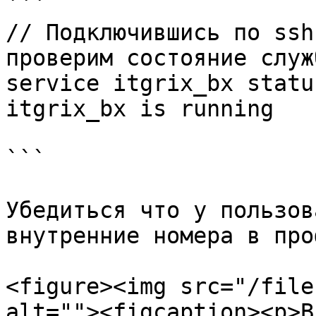
```

// Подключившись по ssh
проверим состояние служб
service itgrix_bx status
itgrix_bx is running 

```

Убедиться что у пользов
внутренние номера в про
<figure><img src="/file
alt=""><figcaption><p>В