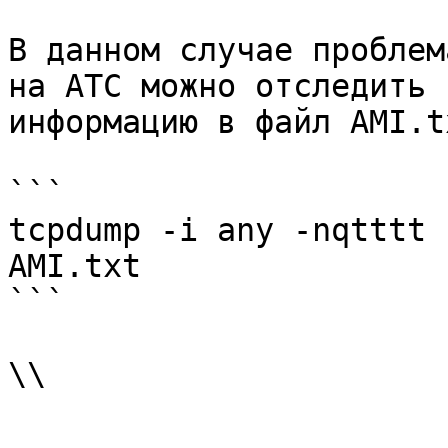
В данном случае проблем
на АТС можно отследить 
информацию в файл AMI.tx
```

tcpdump -i any -nqtttt 
AMI.txt

```
