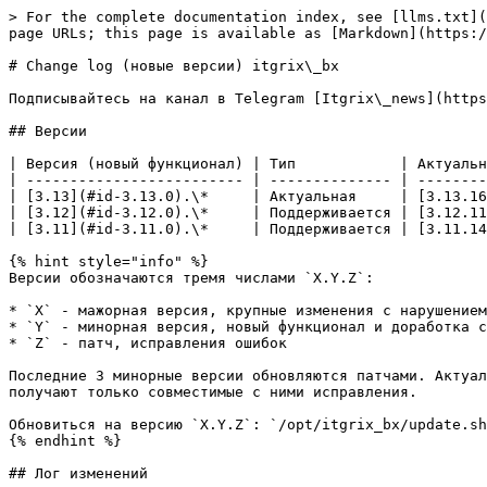
> For the complete documentation index, see [llms.txt](https://docs.itgrix.ru/llms.txt). Markdown versions of documentation pages are available by appending `.md` to page URLs; this page is available as [Markdown](https://docs.itgrix.ru/changelog-bx.md).

# Change log (новые версии) itgrix\_bx

Подписывайтесь на канал в Telegram [Itgrix\_news](https://t.me/itgrix_news), где публикуются изменения Itgrix.

## Версии

| Версия (новый функционал) | Тип            | Актуальный релиз (патч)             |
| ------------------------- | -------------- | ----------------------------------- |
| [3.13](#id-3.13.0).\*     | Актуальная     | [3.13.16](#id-3.13.16) - 23.06.2026 |
| [3.12](#id-3.12.0).\*     | Поддерживается | [3.12.11](#id-3.12.11) - 29.01.2026 |
| [3.11](#id-3.11.0).\*     | Поддерживается | [3.11.14](#id-3.11.14) - 15.07.2025 |

{% hint style="info" %}
Версии обозначаются тремя числами `X.Y.Z`:

* `X` - мажорная версия, крупные изменения с нарушением совместимости
* `Y` - минорная версия, новый функционал и доработка старого
* `Z` - патч, исправления ошибок

Последние 3 минорные версии обновляются патчами. Актуальная минорная версия содержит самый новый функционал и все применимые исправления. Поддерживаемые версии получают только совместимые с ними исправления.

Обновиться на версию `X.Y.Z`: `/opt/itgrix_bx/update.sh --version=X.Y.Z`
{% endhint %}

## Лог изменений

Версии упорядочены по дате релиза.

### 3.13.16

> 23.06.2026

**Админка**

* В админку добавлены альтернативные ссылки на документацию
* На странице состояния добавлены подробные сообщения об отсутствии необходимых прав пользователя AMI

**Исправлены ошибки**

* Исправлено ошибочное изменение типа звонка при некорректном расположении номеров в событии завершения звонка
* Исправлена ошибка сохранения/загрузки статистики количества звонков (наблюдалось с версии [3.12.0](#id-3.12.0))
* В статистику ошибок включены ошибки кастомизатора
* В вывод `/status` добавлено состояние парсера телефонов
* Добавлена локализация для текста "Download recording" в ссылках на скачивание записи звонка

### 3.13.15

> 29.04.2026

**Исправлены ошибки**

* Исправлено редкое нарушение порядка обработки событий дозвона и ответа на C2C звонках (наблюдалось с версии [3.13.0](#id-3.13.0))
* Исправлена ошибка кастомизации номеров телефонов на звонках, которые инициализируются на локальных каналах (наблюдалось с версии [3.13.0](#id-3.13.0))
* Исправлена задержка проверки лицензии после сетевых проблем
* Исправлена опечатка в выводе флага `--help`
* При регистрации звонка используется поле `EXTERNAL_CALL_ID`
* Улучшена процедура проверки пользователя AMI
* При авторизации в портале, его адрес автоматически добавляется в список разрешённых доменов CORS
* При установке файл конфигурации logrotate создаётся с более строгими правами доступа `0600`
* Обновлена устоновочная версия файла конфигурации logrotate: хранить 7 ротаций вместо 5, использовать "вчерашнюю" дату в именах файлов, обновлены комментарии

**Кастомизатор**

* В файле конфигурации перечисляются все точки кастомизации, в том числе отключенные

### 3.12.11

> 29.01.2026

**Исправлены ошибки**

* Исправлена проверка прав БД со старыми настройками в момент изменения настроек подключения
* Исправлено формирование адресов записей с не-HTTP(S) схемой
* Оптимизирован запрос поиска свя