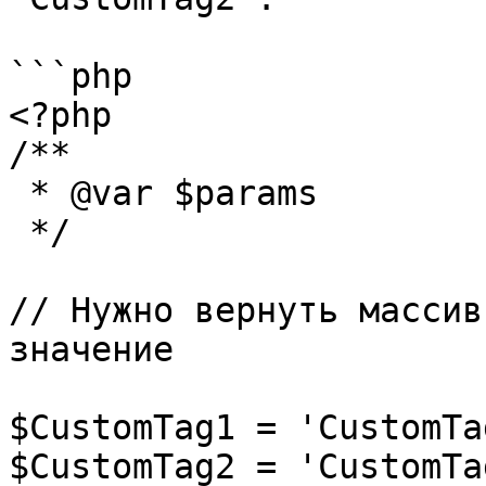
```php

<?php

/**

 * @var $params

 */

// Нужно вернуть массив
значение

$CustomTag1 = 'CustomTag
$CustomTag2 = 'CustomTag