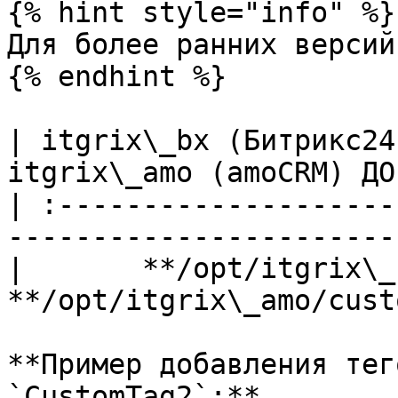
{% hint style="info" %}

Для более ранних версий:
{% endhint %}

| itgrix\_bx (Битрикс24
itgrix\_amo (amoCRM) ДО
| :--------------------
-----------------------
|       **/opt/itgrix\_bx
**/opt/itgrix\_amo/cust
**Пример добавления тег
`CustomTag2`:**
