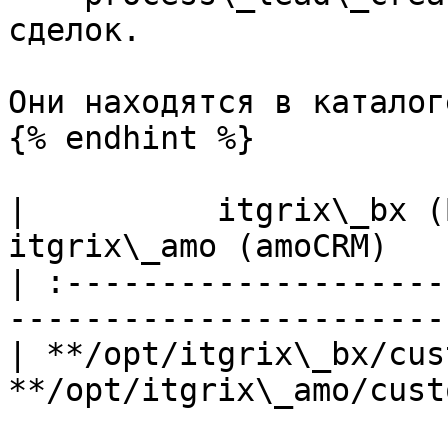
сделок.

Они находятся в каталоге
{% endhint %}

|          itgrix\_bx (Битрик
itgrix\_amo (amoCRM)   
| :--------------------
-----------------------
| **/opt/itgrix\_bx/cus
**/opt/itgrix\_amo/cust