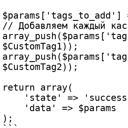
$params['tags_to_add'] 
// Добавляем каждый кас
array_push($params['tag
$CustomTag1));

array_push($params['tag
$CustomTag2));

return array(

    'state' => 'success',

    'data' => $params

);
